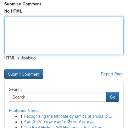
Submit a Comment
No HTML
HTML is disabled
Report Page
Search
Go
Published News
1
Recognizing the intricate dynamics of animal pr...
1
ช้อนเงิน789 แพลตฟอร์ม ที่ท่าน ต้อง ลอง
1
The Best Holiday Gift Hampers : Joyful Che...