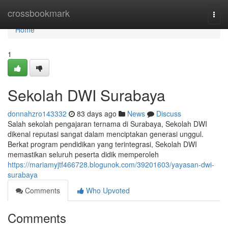
Home
crossbookmark
Togg
navi
Home
1
Sekolah DWI Surabaya
donnahzro143332
83 days ago
News
Discuss
Salah sekolah pengajaran ternama di Surabaya, Sekolah DWI
dikenal reputasi sangat dalam menciptakan generasi unggul.
Berkat program pendidikan yang terintegrasi, Sekolah DWI
memastikan seluruh peserta didik memperoleh
https://mariamyjtf466728.blogunok.com/39201603/yayasan-dwi-
surabaya
Comments
Who Upvoted
Comments