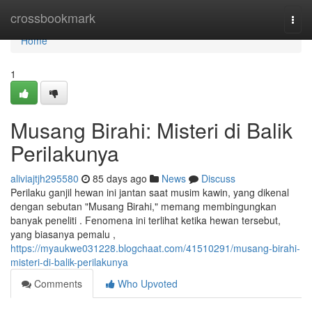
Home
crossbookmark
Togg
navi
Home
1
Musang Birahi: Misteri di Balik
Perilakunya
aliviajtjh295580
85 days ago
News
Discuss
Perilaku ganjil hewan ini jantan saat musim kawin, yang dikenal
dengan sebutan "Musang Birahi," memang membingungkan
banyak peneliti . Fenomena ini terlihat ketika hewan tersebut,
yang biasanya pemalu ,
https://myaukwe031228.blogchaat.com/41510291/musang-birahi-
misteri-di-balik-perilakunya
Comments
Who Upvoted