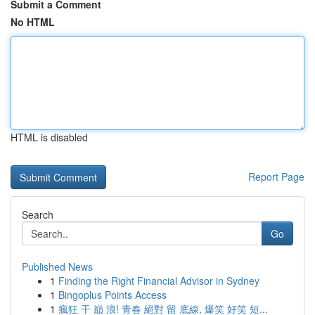
Submit a Comment
No HTML
HTML is disabled
Report Page
Search
Go
Published News
1
Finding the Right Financial Advisor in Sydney
1
Bingoplus Points Access
1
瘋狂 干 巔 浪! 青春 絕對 留 底線, 爆笑 好笑 短...