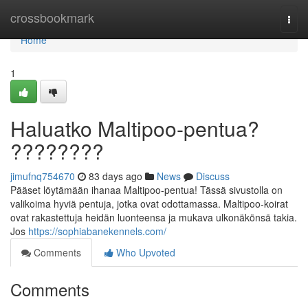
Home
crossbookmark
Togg
navi
Home
1
Haluatko Maltipoo-pentua?
????????
jimufnq754670
83 days ago
News
Discuss
Pääset löytämään ihanaa Maltipoo-pentua! Tässä sivustolla on
valikoima hyviä pentuja, jotka ovat odottamassa. Maltipoo-koirat
ovat rakastettuja heidän luonteensa ja mukava ulkonäkönsä takia.
Jos
https://sophiabanekennels.com/
Comments
Who Upvoted
Comments