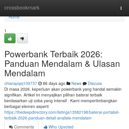
Home
crossbookmark
Togg
navi
Home
1
Powerbank Terbaik 2026:
Panduan Mendalam & Ulasan
Mendalam
chiarapqej109737
86 days ago
News
Discuss
Di masa 2026, keperluan akan powerbank yang handal semakin
signifikan. Artikel ini menyajikan pilihan baterai terbaik
berdasarkan uji coba yang intensif . Kami mempertimbangkan
berbagai elemen seperti
https://thedeepdirectory.com/listings13582198/baterai-portabel-
terbaik-2026-panduan-detail-analisis-mendalam
Comments
Who Upvoted