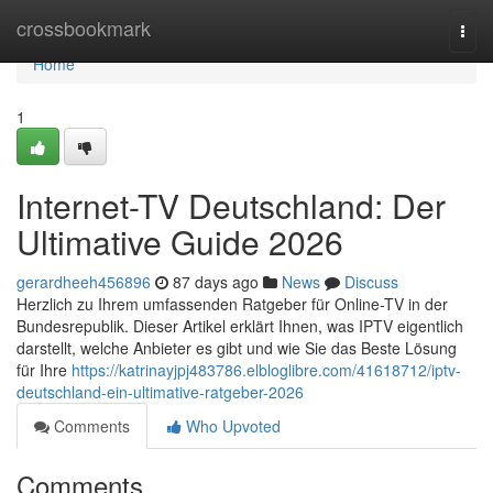
Home
crossbookmark
Togg
navi
Home
1
Internet-TV Deutschland: Der
Ultimative Guide 2026
gerardheeh456896
87 days ago
News
Discuss
Herzlich zu Ihrem umfassenden Ratgeber für Online-TV in der
Bundesrepublik. Dieser Artikel erklärt Ihnen, was IPTV eigentlich
darstellt, welche Anbieter es gibt und wie Sie das Beste Lösung
für Ihre
https://katrinayjpj483786.elbloglibre.com/41618712/iptv-
deutschland-ein-ultimative-ratgeber-2026
Comments
Who Upvoted
Comments