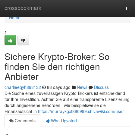
Home
crossbookmark
Togg
navi
Home
1
Sichere Krypto-Broker: So
finden Sie den richtigen
Anbieter
charlieeqyh898132
88 days ago
News
Discuss
Die Suche eines zuverlässigen Krypto-Brokers ist entscheidend
für Ihre Investition. Achten Sie auf eine transparente Lizenzierung
durch angesehene Behörden , wie beispielsweise die
Finanzaufsicht in
https://murraykgxt890999.shivawiki.com/user
Comments
Who Upvoted