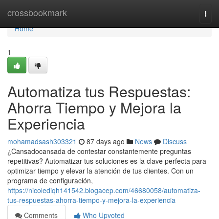
Home
crossbookmark
Togg
navi
Home
1
Automatiza tus Respuestas:
Ahorra Tiempo y Mejora la
Experiencia
mohamadsash303321
87 days ago
News
Discuss
¿Cansadocansada de contestar constantemente preguntas
repetitivas? Automatizar tus soluciones es la clave perfecta para
optimizar tiempo y elevar la atención de tus clientes. Con un
programa de configuración,
https://nicolediqh141542.blogacep.com/46680058/automatiza-
tus-respuestas-ahorra-tiempo-y-mejora-la-experiencia
Comments
Who Upvoted