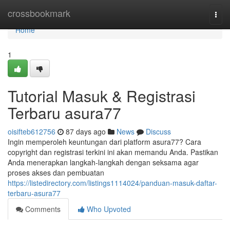
Home
crossbookmark
Togg
navi
Home
1
Tutorial Masuk & Registrasi
Terbaru asura77
oisifteb612756
87 days ago
News
Discuss
Ingin memperoleh keuntungan dari platform asura77? Cara
copyright dan registrasi terkini ini akan memandu Anda. Pastikan
Anda menerapkan langkah-langkah dengan seksama agar
proses akses dan pembuatan
https://listedirectory.com/listings1114024/panduan-masuk-daftar-
terbaru-asura77
Comments
Who Upvoted