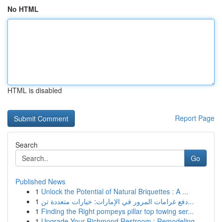
No HTML
HTML is disabled
Report Page
Search
Go
Published News
1
Unlock the Potential of Natural Briquettes : A ...
1
دفع غرامات المرور في الإمارات: خيارات متعددة تن...
1
Finding the Right pompeys pillar top towing ser...
1
Upgrade Your Richmond Restroom : Remodeling...