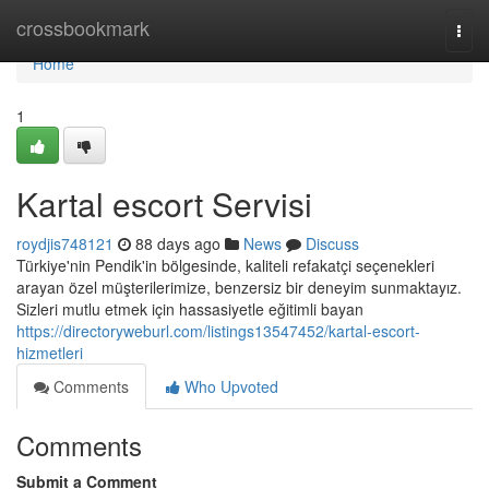
Home
crossbookmark
Togg
navi
Home
1
Kartal escort Servisi
roydjis748121
88 days ago
News
Discuss
Türkiye'nin Pendik'in bölgesinde, kaliteli refakatçi seçenekleri
arayan özel müşterilerimize, benzersiz bir deneyim sunmaktayız.
Sizleri mutlu etmek için hassasiyetle eğitimli bayan
https://directoryweburl.com/listings13547452/kartal-escort-
hizmetleri
Comments
Who Upvoted
Comments
Submit a Comment