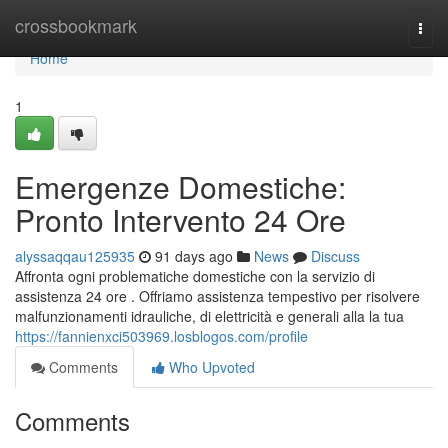
Home
crossbookmark
Togg
navi
Home
1
Emergenze Domestiche:
Pronto Intervento 24 Ore
alyssaqqau125935
91 days ago
News
Discuss
Affronta ogni problematiche domestiche con la servizio di
assistenza 24 ore . Offriamo assistenza tempestivo per risolvere
malfunzionamenti idrauliche, di elettricità e generali alla la tua
https://fannienxci503969.losblogos.com/profile
Comments
Who Upvoted
Comments