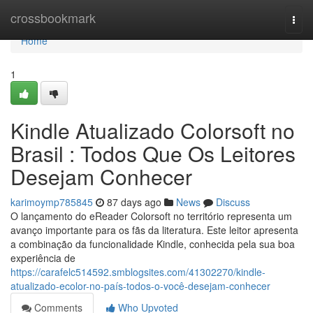
Home
crossbookmark
Togg
navi
Home
1
Kindle Atualizado Colorsoft no
Brasil : Todos Que Os Leitores
Desejam Conhecer
karimoymp785845
87 days ago
News
Discuss
O lançamento do eReader Colorsoft no território representa um
avanço importante para os fãs da literatura. Este leitor apresenta
a combinação da funcionalidade Kindle, conhecida pela sua boa
experiência de
https://carafelc514592.smblogsites.com/41302270/kindle-
atualizado-ecolor-no-país-todos-o-você-desejam-conhecer
Comments
Who Upvoted