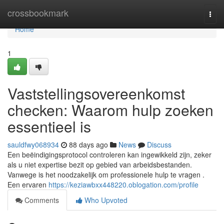
Home
crossbookmark
Togg
navi
Home
1
Vaststellingsovereenkomst
checken: Waarom hulp zoeken
essentieel is
sauldfwy068934
88 days ago
News
Discuss
Een beëindigingsprotocol controleren kan ingewikkeld zijn, zeker
als u niet expertise bezit op gebied van arbeidsbestanden.
Vanwege is het noodzakelijk om professionele hulp te vragen .
Een ervaren
https://keziawbxx448220.oblogation.com/profile
Comments
Who Upvoted