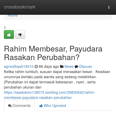
Home
crossbookmark
Togg
navi
Home
1
Rahim Membesar, Payudara
Rasakan Perubahan?
agnesfbqa518510
88 days ago
News
Discuss
Ketika rahim tumbuh, susuan dapat merasakan kesan . Keadaan
umumnya berlaku pada wanita yang sedang melahirkan.
{Perubahan ini dapat termasuk kebesaran , nyeri , serta
perubahan ukuran dan
https://saadukmv138575.ssnblog.com/39830942/rahim-
membesar-payudara-rasakan-perubahan
Comments
Who Upvoted