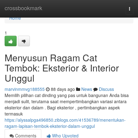
Home
crossbookmark
Togg
navi
Home
1
Menyusun Ragam Cat
Tembok: Eksterior & Interior
Unggul
marvinmmvg188555
88 days ago
News
Discuss
Memilih pilihan cat dinding yang pas untuk bangunan Anda bisa
menjadi sulit, terutama saat mempertimbangkan variasi antara
eksterior dan dalam . Bagi eksterior , pertimbangkan aspek
termasuk
https://alyssalpga496850.ziblogs.com/41536789/menentukan-
ragam-lapisan-tembok-eksterior-dalam-unggul
Comments
Who Upvoted