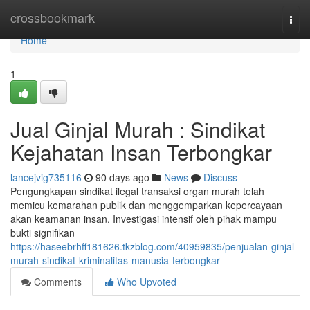
Home
crossbookmark
Togg
navi
Home
1
Jual Ginjal Murah : Sindikat
Kejahatan Insan Terbongkar
lancejvig735116
90 days ago
News
Discuss
Pengungkapan sindikat ilegal transaksi organ murah telah
memicu kemarahan publik dan menggemparkan kepercayaan
akan keamanan insan. Investigasi intensif oleh pihak mampu
bukti signifikan
https://haseebrhff181626.tkzblog.com/40959835/penjualan-ginjal-
murah-sindikat-kriminalitas-manusia-terbongkar
Comments
Who Upvoted