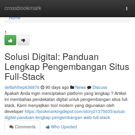
Home
crossbookmark
Togg
navi
Home
1
Solusi Digital: Panduan
Lengkap Pengembangan Situs
Full-Stack
delilahlhep636876
90 days ago
News
Discuss
Apakah Anda ingin menciptakan platform yang lengkap ? Artikel
ini membahas pendekatan digital untuk pengembangan situs full-
stack. Kami menyajikan tool modern yang digunakan oleh
developer
https://bookmarkingdepot.com/story21375033/solusi-
digital-panduan-lengkap-pengembangan-web-full-stack
Comments
Who Upvoted