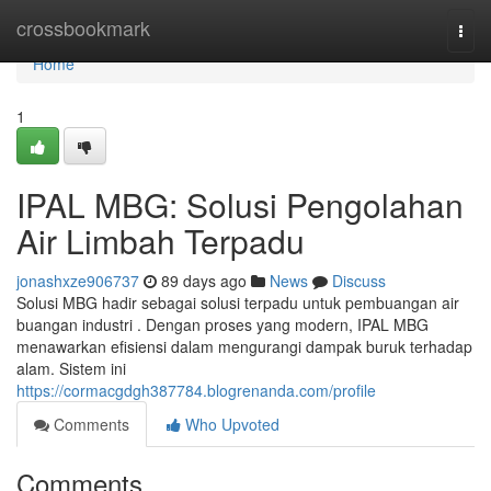
Home
crossbookmark
Togg
navi
Home
1
IPAL MBG: Solusi Pengolahan
Air Limbah Terpadu
jonashxze906737
89 days ago
News
Discuss
Solusi MBG hadir sebagai solusi terpadu untuk pembuangan air
buangan industri . Dengan proses yang modern, IPAL MBG
menawarkan efisiensi dalam mengurangi dampak buruk terhadap
alam. Sistem ini
https://cormacgdgh387784.blogrenanda.com/profile
Comments
Who Upvoted
Comments