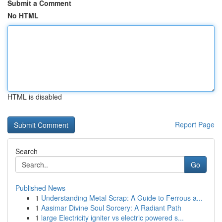
Submit a Comment
No HTML
HTML is disabled
Report Page
Search
Go
Published News
1
Understanding Metal Scrap: A Guide to Ferrous a...
1
Aasimar Divine Soul Sorcery: A Radiant Path
1
large Electricity igniter vs electric powered s...