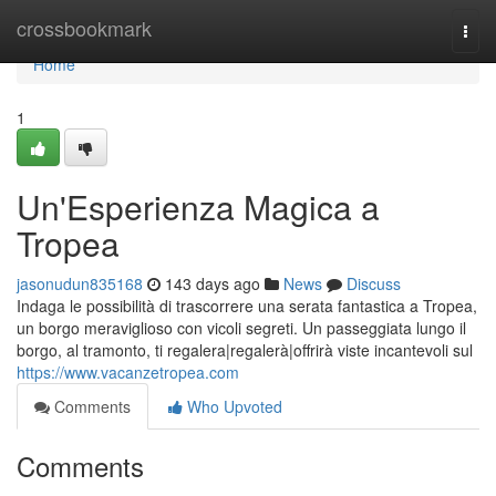
Home
crossbookmark
Togg
navi
Home
1
Un'Esperienza Magica a
Tropea
jasonudun835168
143 days ago
News
Discuss
Indaga le possibilità di trascorrere una serata fantastica a Tropea,
un borgo meraviglioso con vicoli segreti. Un passeggiata lungo il
borgo, al tramonto, ti regalera|regalerà|offrirà viste incantevoli sul
https://www.vacanzetropea.com
Comments
Who Upvoted
Comments