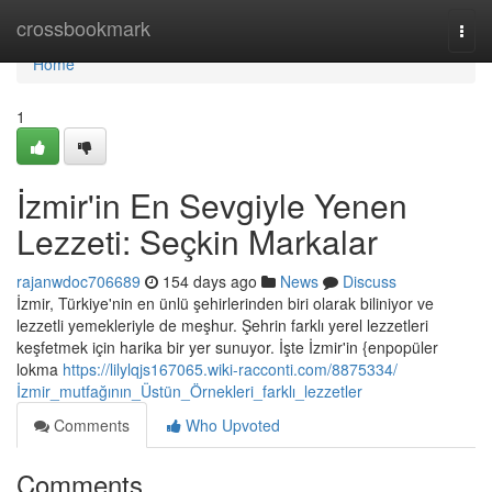
Home
crossbookmark
Togg
navi
Home
1
İzmir'in En Sevgiyle Yenen
Lezzeti: Seçkin Markalar
rajanwdoc706689
154 days ago
News
Discuss
İzmir, Türkiye'nin en ünlü şehirlerinden biri olarak biliniyor ve
lezzetli yemekleriyle de meşhur. Şehrin farklı yerel lezzetleri
keşfetmek için harika bir yer sunuyor. İşte İzmir'in {enpopüler
lokma
https://lilylqjs167065.wiki-racconti.com/8875334/
İzmir_mutfağının_Üstün_Örnekleri_farklı_lezzetler
Comments
Who Upvoted
Comments