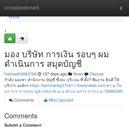
Home
crossbookmark
Togg
navi
Home
1
มอง บริษัท การเงิน รอบๆ ผม
ดำเนินการ สมุดบัญชี
haimaqfrb863766
157 days ago
News
Discuss
กำลัง มองหา สำนักงาน บัญชี ซึ่งจะ บริเวณ ที่ ตั้ง? ทีมงาน ยินดี ให้
บริการ องค์กร
https://karimwrwy370411.thezenweb.com/หา-ผ-ให-
บร-การ-การลงบ-ญช-รอบๆ-ด-ฉ-น-ดำเน-นการ-การเง-น-78486399
Comments
Who Upvoted
Comments
Submit a Comment