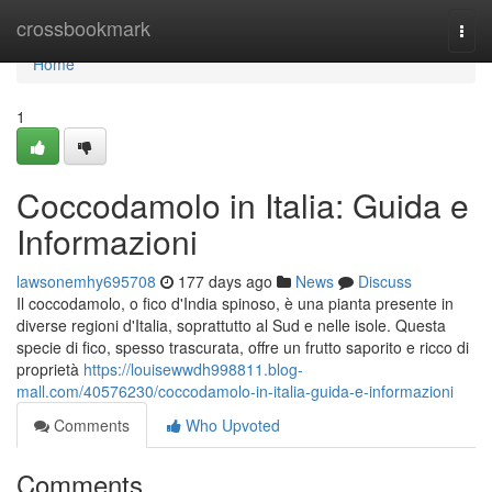
Home
crossbookmark
Togg
navi
Home
1
Coccodamolo in Italia: Guida e
Informazioni
lawsonemhy695708
177 days ago
News
Discuss
Il coccodamolo, o fico d'India spinoso, è una pianta presente in
diverse regioni d'Italia, soprattutto al Sud e nelle isole. Questa
specie di fico, spesso trascurata, offre un frutto saporito e ricco di
proprietà
https://louisewwdh998811.blog-
mall.com/40576230/coccodamolo-in-italia-guida-e-informazioni
Comments
Who Upvoted
Comments