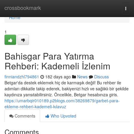
Home
crossbookmark
Togg
navi
Home
1
Bahisgar Para Yatırma
Rehberi: Kademeli İzlenim
finniandzhl794861
182 days ago
News
Discuss
Betgar'da destek eklemek hiç de karmaşık değil! Bu rehber ile
adımları dikkatle takip ederek, bakiyenizi hızlı ve sağlıklı bir şekilde
kaydınıza yansıtabilirsiniz. Öncelikle, Betgar hesabınıza giris.
https://umarbqir010189.p2blogs.com/38269879/garbet-para-
ekleme-rehberi-kademeli-kılavuz
Comments
Who Upvoted
Comments