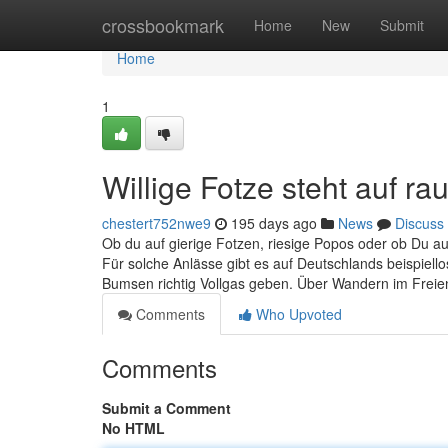
Home
crossbookmark
Home
New
Submit
Home
1
Willige Fotze steht auf ra
chestert752nwe9
195 days ago
News
Discuss
Ob du auf gierige Fotzen, riesige Popos oder ob Du auf
Für solche Anlässe gibt es auf Deutschlands beispiell
Bumsen richtig Vollgas geben. Über Wandern im Freie
Comments
Who Upvoted
Comments
Submit a Comment
No HTML