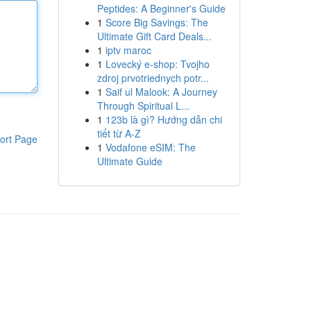
Peptides: A Beginner's Guide
1
Score Big Savings: The
Ultimate Gift Card Deals...
1
iptv maroc
1
Lovecký e-shop: Tvojho
zdroj prvotriednych potr...
1
Saif ul Malook: A Journey
Through Spiritual L...
1
123b là gì? Hướng dẫn chi
tiết từ A-Z
ort Page
1
Vodafone eSIM: The
Ultimate Guide