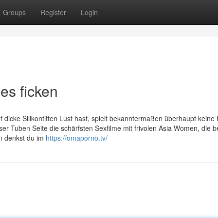
Groups
Register
Login
ues ficken
 dicke Silikontitten Lust hast, spielt bekanntermaßen überhaupt keine 
oser Tuben Seite die schärfsten Sexfilme mit frivolen Asia Women, die 
n denkst du im
https://omaporno.tv/