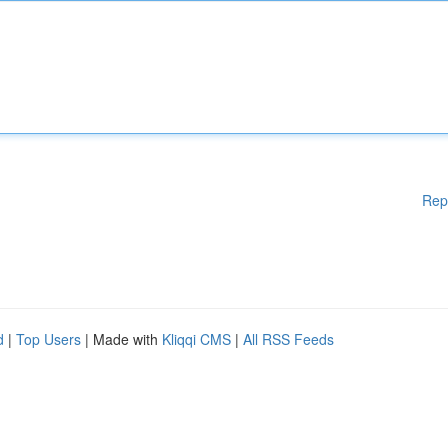
Rep
d
|
Top Users
| Made with
Kliqqi CMS
|
All RSS Feeds