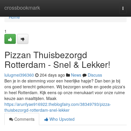
Home
crossbookmark
Togg
navi
Home
1
Pizzan Thuisbezorgd
Rotterdam - Snel & Lekker!
lulugmei396360
204 days ago
News
Discuss
Ben je in de stemming voor een heerlijke hapje? Dan ben je bij
ons goed terecht gekomen. Wij bezorgen snelle en goede pizza's
in heel Rotterdam. Kijk eens op onze menukaart voor onze ruime
keuze aan maaltijden. Maak
https://arunfyae916922.theblogfairy.com/38349793/pizza-
thuisbezorgd-rotterdam-snel-lekker
Comments
Who Upvoted