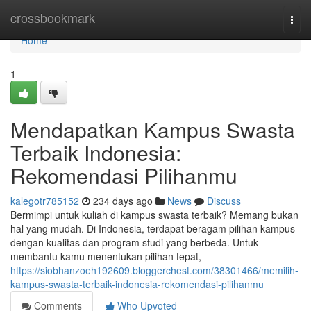
Home
crossbookmark
Togg
navi
Home
1
Mendapatkan Kampus Swasta
Terbaik Indonesia:
Rekomendasi Pilihanmu
kalegotr785152
234 days ago
News
Discuss
Bermimpi untuk kuliah di kampus swasta terbaik? Memang bukan
hal yang mudah. Di Indonesia, terdapat beragam pilihan kampus
dengan kualitas dan program studi yang berbeda. Untuk
membantu kamu menentukan pilihan tepat,
https://siobhanzoeh192609.bloggerchest.com/38301466/memilih-
kampus-swasta-terbaik-indonesia-rekomendasi-pilihanmu
Comments
Who Upvoted