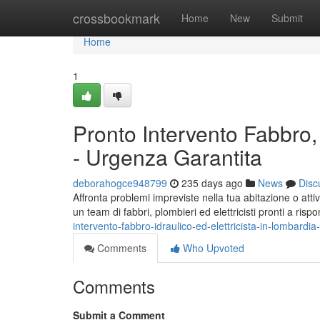
Home
crossbookmark
Home
New
Submit
Home
1
Pronto Intervento Fabbro, 
- Urgenza Garantita
deborahogce948799
235 days ago
News
Disc
Affronta problemi impreviste nella tua abitazione o atti
un team di fabbri, plombieri ed elettricisti pronti a risp
intervento-fabbro-idraulico-ed-elettricista-in-lombardi
Comments
Who Upvoted
Comments
Submit a Comment