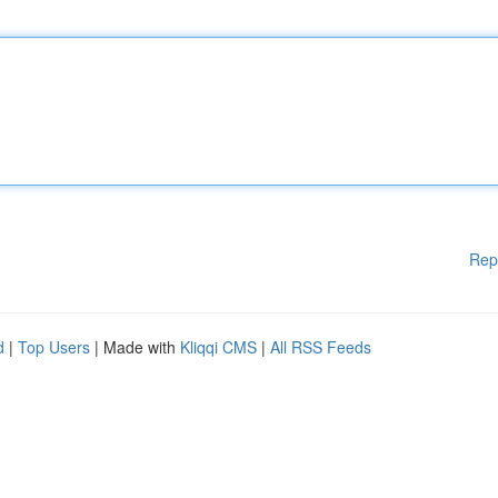
Rep
d
|
Top Users
| Made with
Kliqqi CMS
|
All RSS Feeds