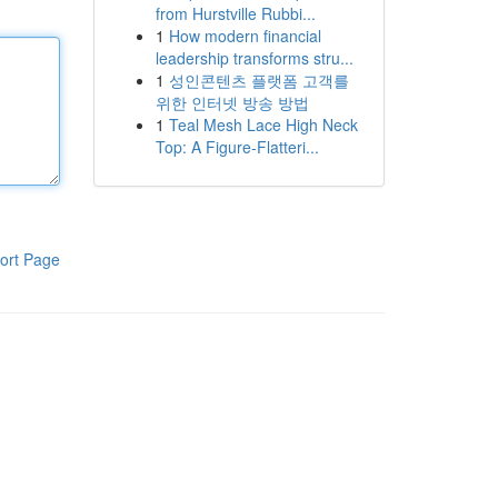
from Hurstville Rubbi...
1
How modern financial
leadership transforms stru...
1
성인콘텐츠 플랫폼 고객를
위한 인터넷 방송 방법
1
Teal Mesh Lace High Neck
Top: A Figure-Flatteri...
ort Page