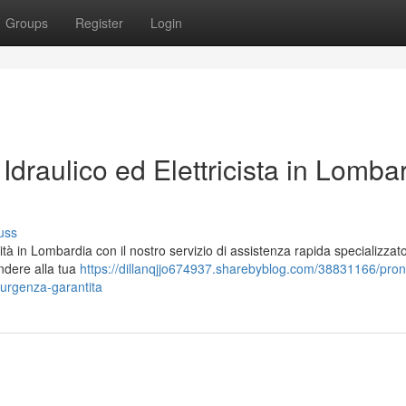
Groups
Register
Login
Idraulico ed Elettricista in Lomba
uss
vità in Lombardia con il nostro servizio di assistenza rapida specializza
ondere alla tua
https://dillanqjjo674937.sharebyblog.com/38831166/pron
a-urgenza-garantita