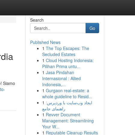
Search
Go
Published News
1
The Top Escapes: The
rdia
Secluded Estates
1
Cloud Hosting Indonesia:
Pilihan Prima untu...
1
Jasa Pindahan
Internasional : Allied
to! Siamo
Indonesia,...
to-
1
Gurgaon real-estate: a
whole guideline to Resid...
1
ایجاد وب‌سایت با وردپرس:
راهنمای جامع
1
Revver Document
Management: Streamlining
Your W...
1
Reputable Cleanup Results