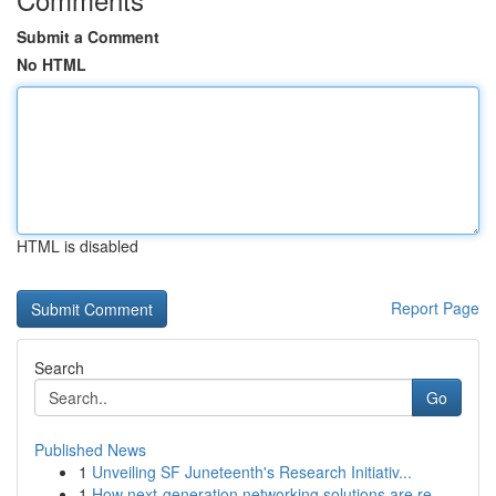
Submit a Comment
No HTML
HTML is disabled
Report Page
Search
Go
Published News
1
Unveiling SF Juneteenth's Research Initiativ...
1
How next-generation networking solutions are re...