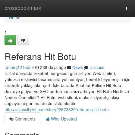
Home
crossbookmark
Togg
navi
Home
1
Referans Hit Botu
rachelj421obn4
238 days ago
News
Discuss
Dijital dünyada rekabet her geçen gün artıyor. Web siteleri,
yalnızca etkileyici tasarımlarla yetinemiyor; hedef kitleye erişim için
stratejik yaklaşımlar şart. İşte burada Anahtar Kelime Hit Botu
devreye giriyor ve SEO performansınızı artırıyor. Hit Botu Nedir ve
Neden Önemlidir? Hit Botu, web sitenize planlı ziyaretçi akışı
sağlayan algoritma dostu sistemlerdir.
https://classifylist.com/story22673320/referans-hit-botu
Comments
Who Upvoted
Comments