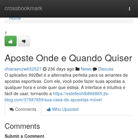
Home
crossbookmark
Togg
navi
Home
1
Aposte Onde e Quando Quiser
chiaraeozw652527
236 days ago
News
Discuss
O aplicativo 992Bet é a alternativa perfeita para os amantes de
apostas esportivas. Com ele, você pode fazer suas apostas a
qualquer hora e onde quer que esteja. A interface é intuitiva e
fácil de usar, tornando a
https://estelleohtb866865.jts-
blog.com/37587859/sua-casa-de-apuestas-móvel
Comments
Who Upvoted
Comments
Submit a Comment