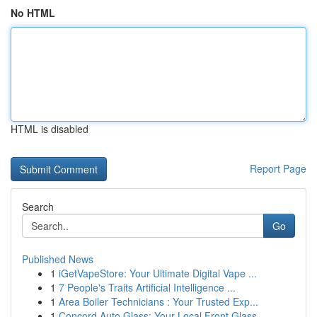
No HTML
HTML is disabled
Report Page
Search
Go
Published News
1
iGetVapeStore: Your Ultimate Digital Vape ...
1
7 People's Traits Artificial Intelligence ...
1
Area Boiler Technicians : Your Trusted Exp...
1
Concord Auto Glass: Your Local Front Glass ...