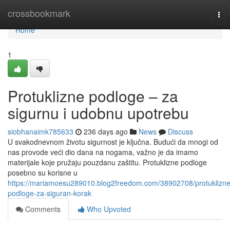
Home
crossbookmark
Tog
nav
Home
1
Protuklizne podloge – za
sigurnu i udobnu upotrebu
siobhanaimk785633
236 days ago
News
Discuss
U svakodnevnom životu sigurnost je ključna. Budući da mnogi od
nas provode veći dio dana na nogama, važno je da imamo
materijale koje pružaju pouzdanu zaštitu. Protuklizne podloge
posebno su korisne u
https://mariamoesu289010.blog2freedom.com/38902708/protuklizne
podloge-za-siguran-korak
Comments
Who Upvoted