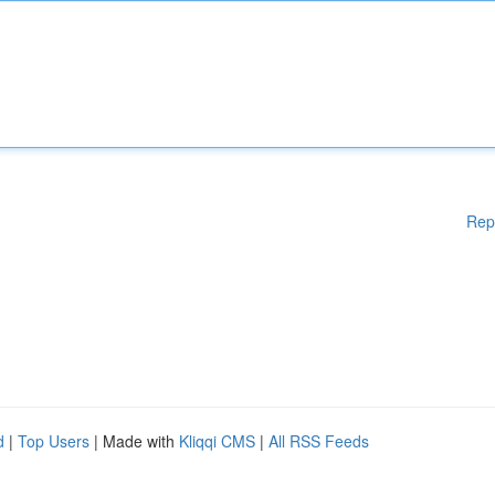
Rep
d
|
Top Users
| Made with
Kliqqi CMS
|
All RSS Feeds