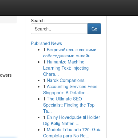
Search
Go
Published News
1
Встречайтесь с свежими
собеседниками онлайн
1
Humanize Machine
Learning Text: Injecting
Chara...
mpowers
1
Narok Companions
1
Accounting Services Fees
Singapore: A Detailed ...
1
The Ultimate SEO
Specialist: Finding the Top
Ta...
1
En ny Hovedpude til Holder
Dig Kølig Natten ...
1
Modelo Tributario 720: Guía
Completa para No Re...