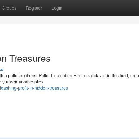
Groups
Register
Login
en Treasures
ss
hin pallet auctions. Pallet Liquidation Pro, a trailblazer in this field, e
gly unremarkable piles.
ashing-profit-in-hidden-treasures