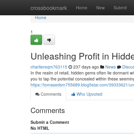
Home
crossbookmark
Home
New
Submit
Home
1
Unleashing Profit in Hidd
charliereqm763115
237 days ago
News
Discu
In the realm of retail, hidden gems often lie dormant wit
you to tap the potential concealed within these seemin
https://tomasedsm755689.blog5star.com/39333621/unle
Comments
Who Upvoted
Comments
Submit a Comment
No HTML