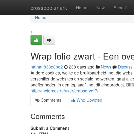
Home
crossbookmark
Home
New
Submit
Home
1
Wrap folie zwart - Een ove
nathan838p8pe2
238 days ago
News
Discuss
Andere cookies, welke de bruikbaarheid met die websit
verschillende websites en sociale netwerken, gaat a
oneffenheden in een toplaag* met dit eindproduct. Bli
http://mcforces.ru/user/crabserver7/
Comments
Who Upvoted
Comments
Submit a Comment