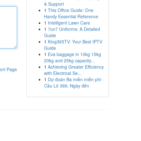
& Support
1
This Office Guide: One
Handy Essential Reference
1
Intelligent Lawn Care
1
7on7 Uniforms: A Detailed
Guide
1
King365TV: Your Best IPTV
Guide
1
Eva baggage in 10kg 15kg
20kg and 25kg capacity...
1
Achieving Greater Efficiency
ort Page
with Electrical Se...
1
Dự đoán Ba miền miễn phí ·
Cầu Lô 366: Ngày đến