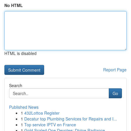
No HTML
HTML is disabled
Report Page
Search
Go
Published News
1
432Lottoa Register
1
Decatur top Plumbing Services for Repairs and I...
1
Top service IPTV en France
1
Gold Scaled One Devotee: Divine Radiance