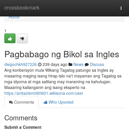
Home
crossbookmark
Togg
navi
Home
1
Pagbabago ng Bikol sa Ingles
diegochkh927226
239 days ago
News
Discuss
Ang konbersyon mula Wikang Tagalog patungo sa Ingles ay
maaaring maging isang hirap lalo na't mayaman ang Tagalog sa
mga idyoma at mga salitang may maraming na kahulugan.
Maaaring kailanganin ang isang eksperto na
https://anitaztem060601.wikisona.com/user
Comments
Who Upvoted
Comments
Submit a Comment