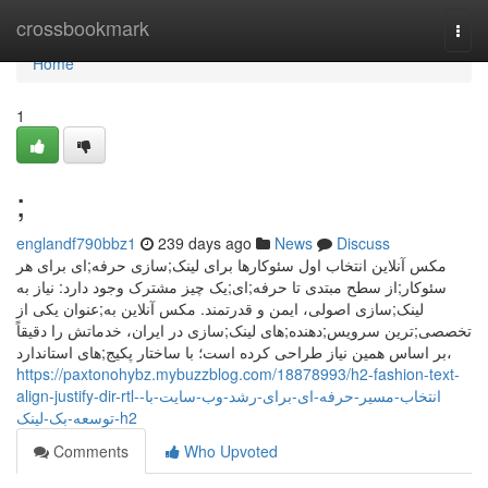
Home
crossbookmark
Togg
navi
Home
1
;
englandf790bbz1
239 days ago
News
Discuss
مکس آنلاین انتخاب اول سئوکارها برای لینک;سازی حرفه;ای برای هر
سئوکار;از سطح مبتدی تا حرفه;ای;یک چیز مشترک وجود دارد: نیاز به
لینک;سازی اصولی، ایمن و قدرتمند. مکس آنلاین به;عنوان یکی از
تخصصی;ترین سرویس;دهنده;های لینک;سازی در ایران، خدماتش را دقیقاً
بر اساس همین نیاز طراحی کرده است؛ با ساختار پکیج;های استاندارد،
https://paxtonohybz.mybuzzblog.com/18878993/h2-fashion-text-
align-justify-dir-rtl-انتخاب-مسیر-حرفه-ای-برای-رشد-وب-سایت-با-
توسعه-بک-لینک-h2
Comments
Who Upvoted