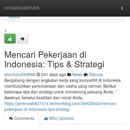
Home
crossbookmark
Togg
navi
Home
1
Mencari Pekerjaan di
Indonesia: Tips & Strategi
alvinhzov060886
241 days ago
News
Discuss
Bergabung dengan angkatan kerja yang kompetitif di Indonesia
membutuhkan perencanaan dan usaha yang cermat. Berikut
beberapa tips dan strategi untuk mendorong peluang Anda: *
Awalnya, ketahui keahlian dan minat Anda.
https://janenowb827474.techionblog.com/38923942/mencari-
pekerjaan-di-indonesia-tips-strategi
Comments
Who Upvoted