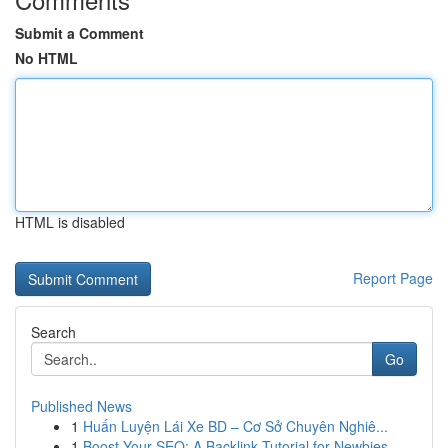
Submit a Comment
No HTML
HTML is disabled
Report Page
Search
Go
Published News
1
Huấn Luyện Lái Xe BD – Cơ Sở Chuyên Nghiê...
1
Boost Your SEO: A Backlink Tutorial for Newbies