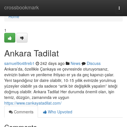
Home
crossbookmark
Togg
navi
Home
1
Ankara Tadilat
samuel9o48reb1
242 days ago
News
Discuss
Ankara’da, özellikle Çankaya ve çevresinde oturuyorsanız,
evinizin bakım ve yenileme ihtiyacı er ya da geç kapınızı çalar.
Yeni taşındığınız bir daire olabilir, 10-15 yıllık evinizde yorulmuş
yüzeyler olabilir ya da sadece “artık bir değişiklik yapalım” isteği
doğmuş olabilir. Ankara Tadilat Her durumda önemli olan, işin
temiz, düzgün, zamanında ve uygun
https://www.cankayatadilat.com/
Comments
Who Upvoted
Comments