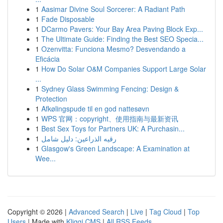
1
Aasimar Divine Soul Sorcerer: A Radiant Path
1
Fade Disposable
1
DCarmo Pavers: Your Bay Area Paving Block Exp...
1
The Ultimate Guide: Finding the Best SEO Specia...
1
Ozenvitta: Funciona Mesmo? Desvendando a
Eficácia
1
How Do Solar O&M Companies Support Large Solar
...
1
Sydney Glass Swimming Fencing: Design &
Protection
1
Afkølingspude til en god nattesøvn
1
WPS 官网：copyright、使用指南与最新资讯
1
Best Sex Toys for Partners UK: A Purchasin...
1
رقيه الذراعين: دليل شامل
1
Glasgow's Green Landscape: A Examination at
Wee...
Copyright © 2026 |
Advanced Search
|
Live
|
Tag Cloud
|
Top
Users
| Made with
Kliqqi CMS
|
All RSS Feeds