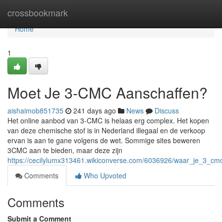
Home
crossbookmark
Home
1
Moet Je 3-CMC Aanschaffen?
aishaimob851735
241 days ago
News
Discuss
Het online aanbod van 3-CMC is helaas erg complex. Het kopen
van deze chemische stof is in Nederland illegaal en de verkoop
ervan is aan te gane volgens de wet. Sommige sites beweren
3CMC aan te bieden, maar deze zijn
https://cecilylumx313461.wikiconverse.com/6036926/waar_je_3_c
Comments
Who Upvoted
Comments
Submit a Comment