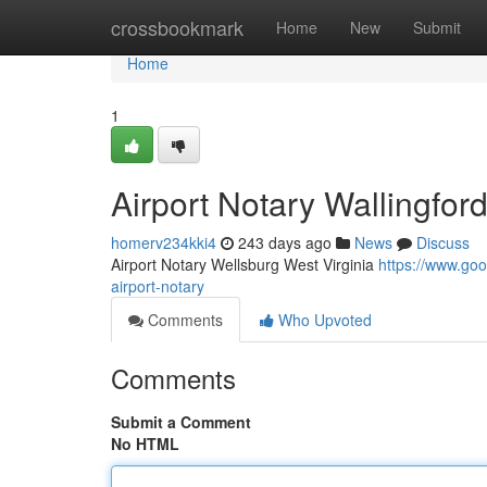
Home
crossbookmark
Home
New
Submit
Home
1
Airport Notary Wallingfor
homerv234kki4
243 days ago
News
Discuss
Airport Notary Wellsburg West Virginia
https://www.g
airport-notary
Comments
Who Upvoted
Comments
Submit a Comment
No HTML