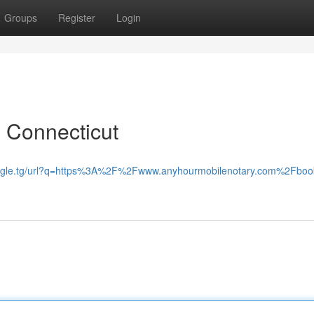
Groups
Register
Login
d Connecticut
oogle.tg/url?q=https%3A%2F%2Fwww.anyhourmobilenotary.com%2Fboo