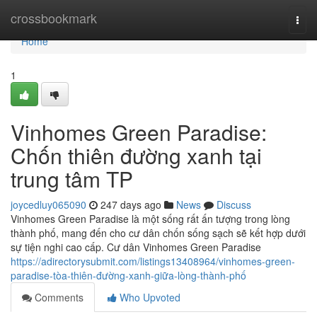
Home
crossbookmark
Togg
navi
Home
1
Vinhomes Green Paradise:
Chốn thiên đường xanh tại
trung tâm TP
joycedluy065090
247 days ago
News
Discuss
Vinhomes Green Paradise là một sống rất ấn tượng trong lòng
thành phố, mang đến cho cư dân chốn sống sạch sẽ kết hợp dưới
sự tiện nghi cao cấp. Cư dân Vinhomes Green Paradise
https://adirectorysubmit.com/listings13408964/vinhomes-green-
paradise-tòa-thiên-đường-xanh-giữa-lòng-thành-phố
Comments
Who Upvoted