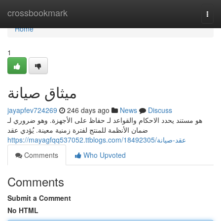
Home
crossbookmark
Togg
navi
Home
1
ميثاق صيانة
jayapfev724269
246 days ago
News
Discuss
هو مستند يحدد الاحكام والقواعد لـ حفاظ على الأجهزة. وهو ضروري لـ
ضمان الأنظمة للمنتج لفترة زمنية معينة. يُؤدي عقد
https://mayagfqq537052.ttblogs.com/18492305/عقد-صيانة
Comments
Who Upvoted
Comments
Submit a Comment
No HTML