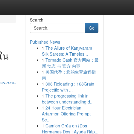
Search
Go
Published News
1
The Allure of Kanjivaram
์ใน
Silk Sarees: A Timeles...
1
Tornado Cash 官方网站：最
新 动态 与 官方 内容
1
美国代孕：您的生育旅程指
南
-สร-างข-
1
308 Reloading : 168Grain
Projectile with ...
1
The progressing link in
between understanding d...
1
24 Hour Electrician
Artarmon Offering Prompt
Se...
1
Camion Grúa en {Dos
Hermanas Dos : Ayuda Ráp...