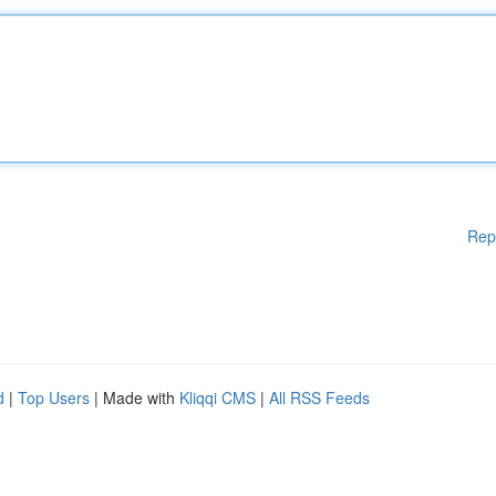
Rep
d
|
Top Users
| Made with
Kliqqi CMS
|
All RSS Feeds