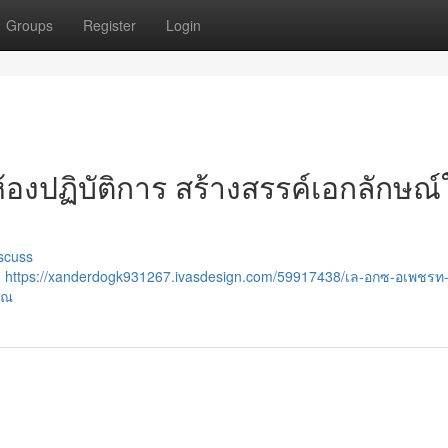
Groups
Register
Login
นห้องปฏิบัติการ สร้างสรรค์เอกลักษณ
scuss
จ
https://xanderdogk931267.ivasdesign.com/59917438/เล-อกซ-อเพชรท
-ณ