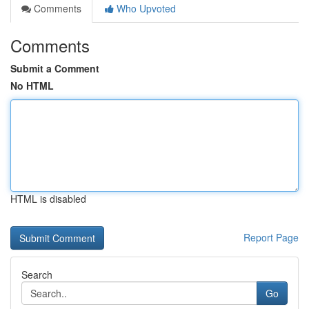
Comments
Who Upvoted
Comments
Submit a Comment
No HTML
HTML is disabled
Report Page
Search
Go