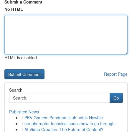
Submit a Comment
No HTML
HTML is disabled
Report Page
Search
Go
Published News
1
PKV Games: Panduan Utuh untuk Newbie
1
car phoropter technical specs how to go through...
1
AI Video Creation: The Future of Content?