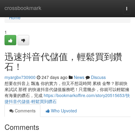
Home
crossbookmark
Togg
navi
Home
1
迅速抖音代儲值，輕鬆買到鑽
石！
myargbv730900
247 days ago
News
Discuss
想要在抖音上 飄逸 你的實力，但又不想花時間 累積 金幣？那就快
來試試 那裡 的快速抖音代儲值服務吧！只需幾步，你就可以輕鬆擁
有海量的鑽石，完成
https://bookmarkoffire.com/story20515653/快
捷抖音代儲值-輕鬆買到鑽石
Comments
Who Upvoted
Comments