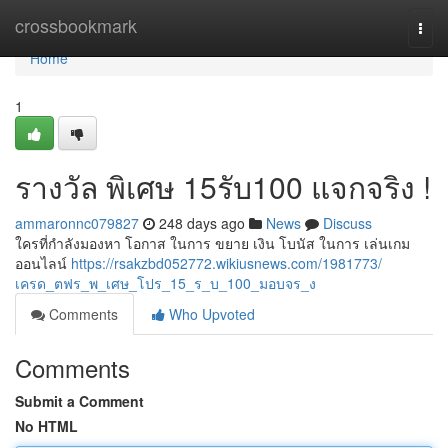
Home
crossbookmark
Togg
navi
Home
1
รางวัล พิเศษ 15รับ100 แจกจริง !
ammaronnc079827
248 days ago
News
Discuss
ใครที่กำลังมองหา โอกาส ในการ ขยาย เงิน โบนัส ในการ เล่นเกม
ออนไลน์
https://rsakzbd052772.wikiusnews.com/1981773/
เครด_ตฟร_พ_เศษ_โปร_15_ร_บ_100_มอบจร_ง
Comments
Who Upvoted
Comments
Submit a Comment
No HTML