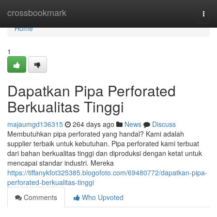
Home
crossbookmark
Togg
navi
Home
1
Dapatkan Pipa Perforated
Berkualitas Tinggi
majaumgd136315
264 days ago
News
Discuss
Membutuhkan pipa perforated yang handal? Kami adalah
supplier terbaik untuk kebutuhan. Pipa perforated kami terbuat
dari bahan berkualitas tinggi dan diproduksi dengan ketat untuk
mencapai standar industri. Mereka
https://tiffanykfot325385.blogofoto.com/69480772/dapatkan-pipa-
perforated-berkualitas-tinggi
Comments
Who Upvoted