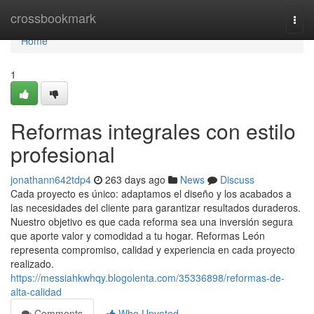
Home
crossbookmark
Togg
navi
Home
1
Reformas integrales con estilo
profesional
jonathann642tdp4
263 days ago
News
Discuss
Cada proyecto es único: adaptamos el diseño y los acabados a
las necesidades del cliente para garantizar resultados duraderos.
Nuestro objetivo es que cada reforma sea una inversión segura
que aporte valor y comodidad a tu hogar. Reformas León
representa compromiso, calidad y experiencia en cada proyecto
realizado.
https://messiahkwhqy.blogolenta.com/35336898/reformas-de-
alta-calidad
Comments
Who Upvoted