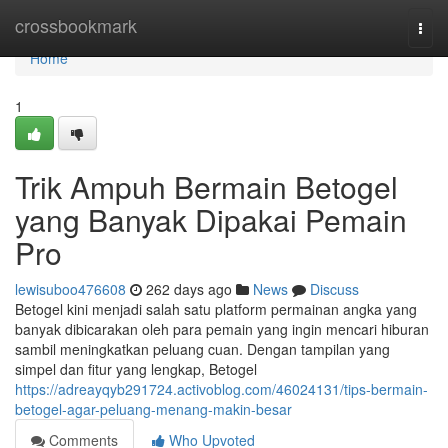
Home
crossbookmark
Togg
navi
Home
1
Trik Ampuh Bermain Betogel
yang Banyak Dipakai Pemain
Pro
lewisuboo476608
262 days ago
News
Discuss
Betogel kini menjadi salah satu platform permainan angka yang
banyak dibicarakan oleh para pemain yang ingin mencari hiburan
sambil meningkatkan peluang cuan. Dengan tampilan yang
simpel dan fitur yang lengkap, Betogel
https://adreayqyb291724.activoblog.com/46024131/tips-bermain-
betogel-agar-peluang-menang-makin-besar
Comments
Who Upvoted