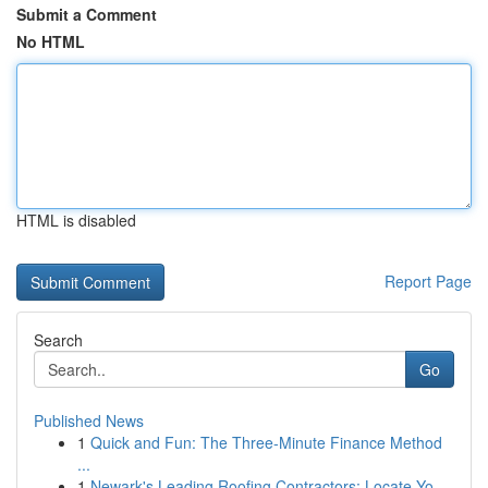
Submit a Comment
No HTML
HTML is disabled
Report Page
Search
Go
Published News
1
Quick and Fun: The Three-Minute Finance Method
...
1
Newark's Leading Roofing Contractors: Locate Yo...