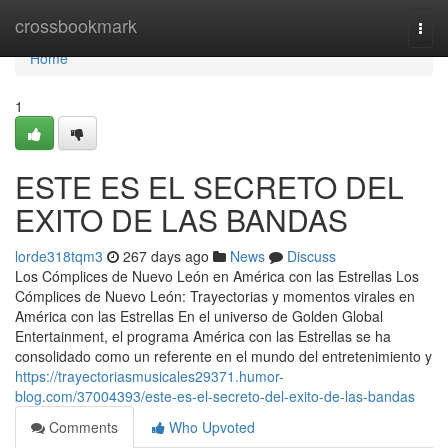
Home
crossbookmark
Togg
navi
Home
1
ESTE ES EL SECRETO DEL
EXITO DE LAS BANDAS
lorde318tqm3
267 days ago
News
Discuss
Los Cómplices de Nuevo León en América con las Estrellas Los
Cómplices de Nuevo León: Trayectorias y momentos virales en
América con las Estrellas En el universo de Golden Global
Entertainment, el programa América con las Estrellas se ha
consolidado como un referente en el mundo del entretenimiento y
https://trayectoriasmusicales29371.humor-
blog.com/37004393/este-es-el-secreto-del-exito-de-las-bandas
Comments
Who Upvoted