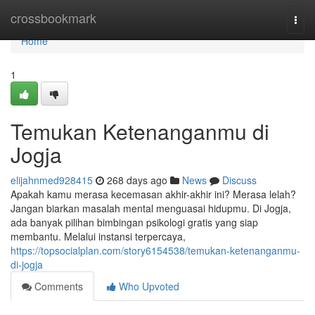
Home
crossbookmark
Togg
navi
Home
1
Temukan Ketenanganmu di
Jogja
elijahnmed928415
268 days ago
News
Discuss
Apakah kamu merasa kecemasan akhir-akhir ini? Merasa lelah?
Jangan biarkan masalah mental menguasai hidupmu. Di Jogja,
ada banyak pilihan bimbingan psikologi gratis yang siap
membantu. Melalui instansi terpercaya,
https://topsocialplan.com/story6154538/temukan-ketenanganmu-
di-jogja
Comments
Who Upvoted